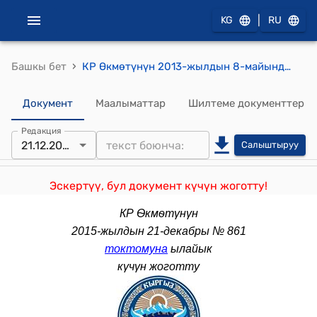
|
KG
RU
›
Башкы бет
КР Өкмөтүнүн 2013-жылдын 8-майындагы № 259 "Түркия Республикасынын Анкара шаарында Кыргыз Республикасынын Элчилигинин имараттар комплексин куруу жөнүндө" токтому
Документ
Маалыматтар
Шилтеме документтер
Редакция
21.12.2015
Салыштыруу
Эскертүү, бул документ күчүн жоготту!