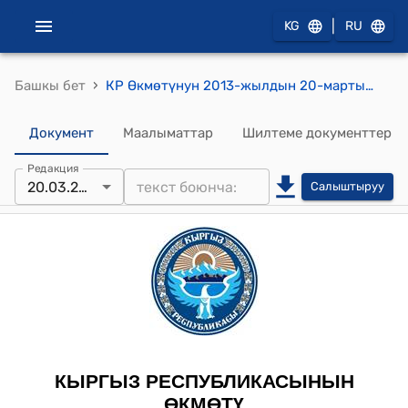
|
KG
RU
›
Башкы бет
КР Өкмөтүнун 2013-жылдын 20-мартындагы № 141 "Кыргыз Республикасынын соода кызматкеринин күнү жөнүндө" токтому
Документ
Маалыматтар
Шилтеме документтер
Редакция
20.03.2013
Салыштыруу