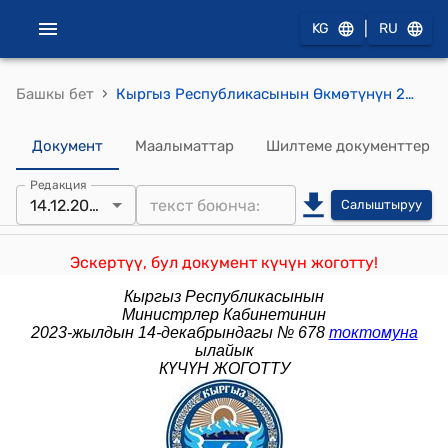
|
KG
RU
›
Башкы бет
Кыргыз Республикасынын Өкмөтүнүн 2013-жылдын 27-майындагы № 283 "Кыргыз Республикасынын Өкмөтүнүн 2001-жылдын 31-майындагы № 260 "Иштин айрым түрлөрүн лицензиялоо жөнүндө" токтомуна өзгөртүүлөрдү киргизүү тууралуу" токтому
Документ
Маалыматтар
Шилтеме документтер
Редакция
14.12.2023
Салыштыруу
Эскертүү, бул документ күчүн жоготту!