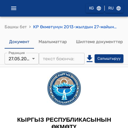
|
KG
RU
›
Башкы бет
КР Өкмөтүнүн 2013-жылдын 27-майындагы № 284 "Бишкек шаарында 2013-жылдын 8-февралында кол коюлган, Кыргыз Республикасы менен Европалык кайра конструкциялоо жана өнүктүрүү банкынын ортосундагы Ош-Исфана автожолун калыбына келтирүү - жол секторун реформалоо жана кайра түзүмдөө боюнча долбоор: № С24736/EBSF-2010-02-12 грантын берүү жөнүндө макулдашууну ратификациялоо тууралуу" Кыргыз Республикасынын Мыйзам долбоору жөнүндө" токтому
Документ
Маалыматтар
Шилтеме документтер
Редакция
27.05.2013
Салыштыруу