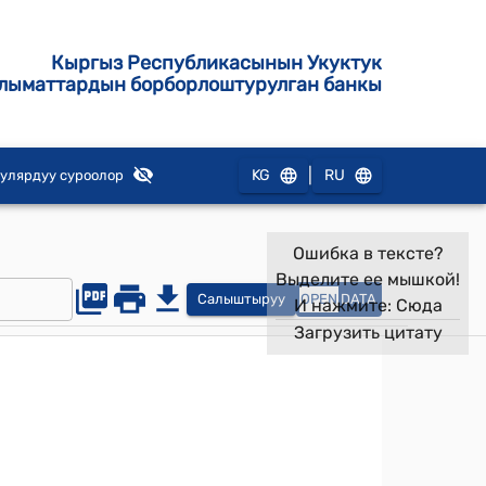
Кыргыз Республикасынын Укуктук
лыматтардын борборлоштурулган банкы
|
KG
RU
улярдуу суроолор
Ошибка в тексте?
Выделите ее мышкой!
Салыштыруу
OPEN
DATA
И нажмите:
Сюда
Загрузить цитату