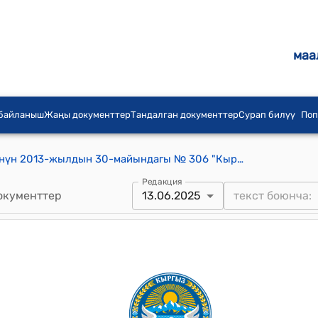
маа
 байланыш
Жаңы документтер
Тандалган документтер
Сурап билүү
Поп
Кыргыз Республикасынын Өкмөтүнүн 2013-жылдын 30-майындагы № 306 "Кыргыз Республикасынын Өкмөтүнүн айрым чечимдерине өзгөртүүлөрдү жана толуктоолорду киргизүү жөнүндө" токтому
Редакция
окументтер
13.06.2025