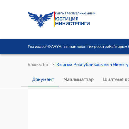
КЫРГЫЗ РЕСПУБЛИКАСЫНЫН
ЮСТИЦИЯ
МИНИСТРЛИГИ
Тез издөө ЧУА
ЧУАнын мамлекеттик реестри
Кайтарым
›
Башкы бет
Документ
Маалыматтар
Шилтеме д