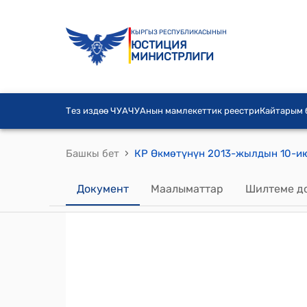
КЫРГЫЗ РЕСПУБЛИКАСЫНЫН
ЮСТИЦИЯ
МИНИСТРЛИГИ
Тез издөө ЧУА
ЧУАнын мамлекеттик реестри
Кайтарым
›
Башкы бет
Документ
Маалыматтар
Шилтеме д