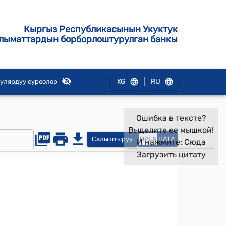
Кыргыз Республикасынын Укуктук
лыматтардын борборлоштурулган банкы
|
KG
RU
улярдуу суроолор
Ошибка в тексте?
Выделите ее мышкой!
Салыштыруу
OPEN
DATA
И нажмите:
Сюда
Загрузить цитату