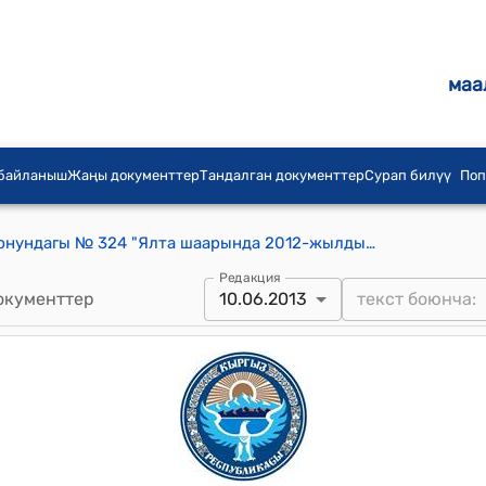
маа
 байланыш
Жаңы документтер
Тандалган документтер
Сурап билүү
Поп
КР Өкмөтүнүн 2013-жылдын 10-июнундагы № 324 "Ялта шаарында 2012-жылдын 28-сентябрында кол коюлган Евразия экономикалык коомдоштугуна мүчө мамлекеттердин медициналык жана фармацевтикалык кадрларды даярдоо жана квалификациясын жогорулатуу, илимий жана медициналык адистерди алмашуу жаатындагы кызматташуусу жөнүндө макулдашууну бекитүү тууралуу" токтому
Редакция
окументтер
10.06.2013