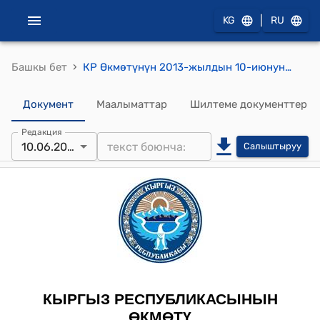
|
KG
RU
›
Башкы бет
КР Өкмөтүнүн 2013-жылдын 10-июнундагы № 337 "Кыргыз Республикасынын Өкмөтүнүн айрым чечимдерин күчүн жоготту деп табуу жөнүндө" токтому
Документ
Маалыматтар
Шилтеме документтер
Редакция
10.06.2013
Салыштыруу