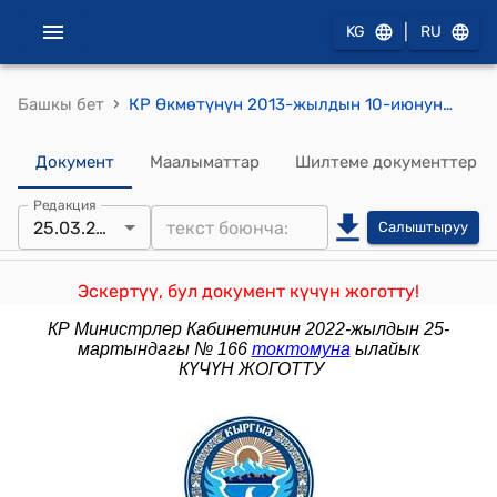
|
KG
RU
›
Башкы бет
КР Өкмөтүнүн 2013-жылдын 10-июнундагы № 342 "Кылмыштарды жасоо жагынан шек туудурган жана айыпталып кармалган адамдарды камакта кармоонун тартиби жана шарттары жөнүндө" Кыргыз Республикасынын Мыйзамына өзгөртүүлөрдү жана толуктоолорду киргизүү тууралуу" Кыргыз Республикасынын Мыйзам долбоору жөнүндө" токтому
Документ
Маалыматтар
Шилтеме документтер
Редакция
25.03.2022
Салыштыруу
Эскертүү, бул документ күчүн жоготту!