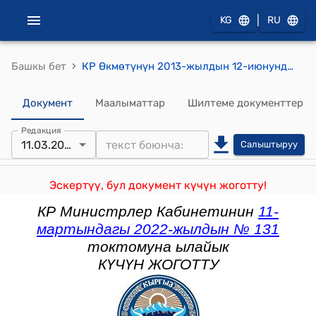
|
KG
RU
›
Башкы бет
КР Өкмөтүнүн 2013-жылдын 12-июнундагы № 345 "Кыргыз Республикасынын Өкмөтүнүн 2008-жылдын 30-декабрындагы № 735 "Кыргыз Республикасынын Салык кодексинин 98, 242, 255, 257, 258, 280, 281, 287 жана 295-беренелеринин жана "Кыргыз Республикасынын Салык кодексин колдонууга киргизүү жөнүндө" Кыргыз Республикасынын Мыйзамынын 11-беренесинин талаптарын ишке ашыруу боюнча чаралар тууралуу" токтомуна өзгөртүүлөрдү киргизүү жөнүндө" токтому
Документ
Маалыматтар
Шилтеме документтер
Редакция
11.03.2022
Салыштыруу
Эскертүү, бул документ күчүн жоготту!