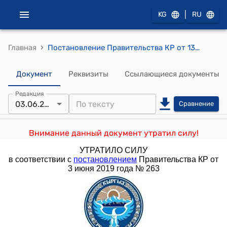
|
KG
RU
›
Главная
Постановление Правительства КР от 13 июня 2013 года № 346 "О внесении дополнения и изменений в постановление Правительства Кыргызской Республики "Об утверждении Перечня предприятий пищевой и перерабатывающей промышленности, осуществляющих промышленную переработку сельскохозяйственной продукции, подлежащих освобождению от уплаты налога на прибыль сроком на три года" от 25 января 2013 года № 37"
Документ
Реквизиты
Ссылающиеся документы
Редакция
03.06.2019
Сравнение
Внимание данный документ утратил силу!