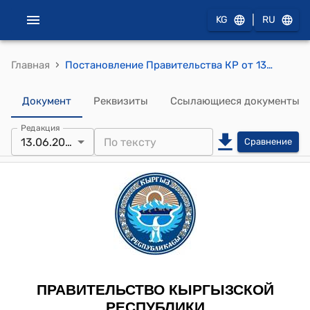
|
KG
RU
›
Главная
Постановление Правительства КР от 13 июня 2013 года № 347 "О проекте Закона Кыргызской Республики "О присоединении Кыргызской Республики к Конвенции по сохранению мигрирующих видов диких животных, подписанной 23 июня 1979 года в городе Бонн"
Документ
Реквизиты
Ссылающиеся документы
Редакция
13.06.2013
Сравнение