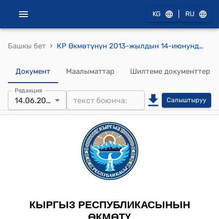
|
KG
RU
›
Башкы бет
КР Өкмөтүнүн 2013-жылдын 14-июнундагы № 354 "Кыргыз Республикасынын Өкмөтүнүн 2006-жылдын 31-октябрындагы № 756 "Кыргыз Республикасынын мамлекеттик аскерлештирилген уюмдарында согуштук атуучу кол куралдарды, алардын ок-дарыларын, ошондой эле дүрмөтсүз куралды жүгүртүүнүн эрежесин бекитүү жөнүндө" токтомуна толуктоолорду жана өзгөртүүлөрдү киргизүү тууралуу" токтому
Документ
Маалыматтар
Шилтеме документтер
Редакция
14.06.2013
Салыштыруу