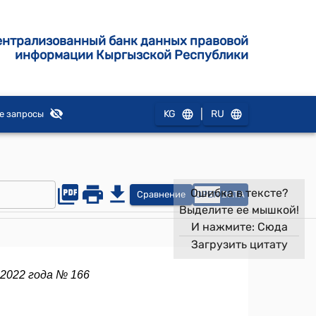
ентрализованный банк данных правовой
информации Кыргызской Республики
|
KG
RU
е запросы
Ошибка в тексте?
Сравнение
OPEN
DATA
Выделите ее мышкой!
И нажмите:
Сюда
Загрузить цитату