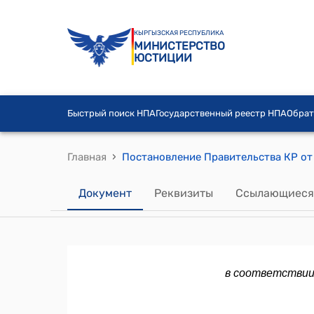
КЫРГЫЗСКАЯ РЕСПУБЛИКА
МИНИСТЕРСТВО
ЮСТИЦИИ
Быстрый поиск НПА
Государственный реестр НПА
Обрат
›
Главная
Документ
Реквизиты
Ссылающиеся