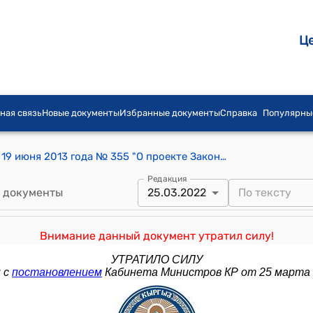
Ц
ная связь
Новые документы
Избранные документы
Справка
Популярны
Постановление Правительства КР от 19 июня 2013 года № 355 "О проекте Закона Кыргызской Республики "О внесении изменений и дополнений в Закон Кыргызской Республики "О переписи населения и жилищного фонда"
Редакция
 документы
25.03.2022
Внимание данный документ утратил силу!