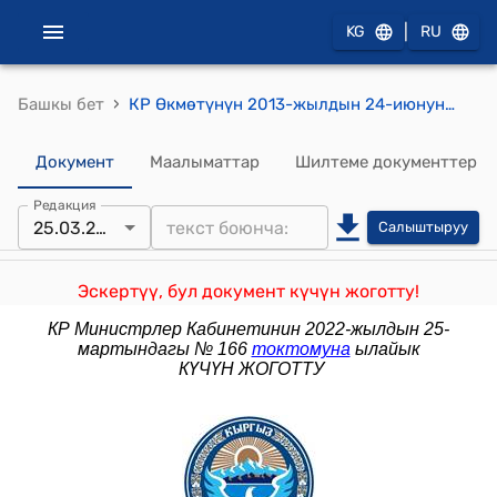
|
KG
RU
›
Башкы бет
КР Өкмөтүнүн 2013-жылдын 24-июнундагы № 364 "Кыргыз Республикасынын Жазык-процесстик кодексине өзгөртүүлөрдү жана толуктоолорду киргизүү жөнүндө" Кыргыз Республикасынын Мыйзамынын долбоору тууралуу" токтому
Документ
Маалыматтар
Шилтеме документтер
Редакция
25.03.2022
Салыштыруу
Эскертүү, бул документ күчүн жоготту!