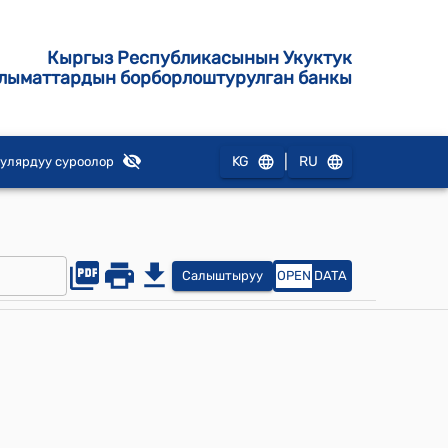
Кыргыз Республикасынын Укуктук
лыматтардын борборлоштурулган банкы
|
KG
RU
улярдуу суроолор
Салыштыруу
OPEN
DATA