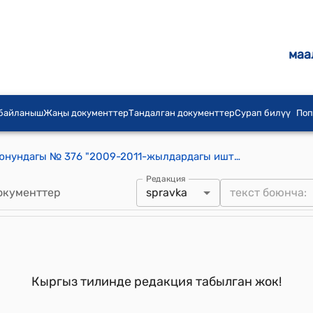
маа
 байланыш
Жаңы документтер
Тандалган документтер
Сурап билүү
Поп
КР Өкмөтүнүн 2013-жылдын 26-июнундагы № 376 "2009-2011-жылдардагы иштин жыйынтыгы боюнча мамлекеттик кайра аттестациялоодон өткөн жана мамлекеттик фондго топтоо үчүн сорттук үрөн өндүрүүгө катышкан Кыргыз Республикасынын үрөнчүлүк чарбаларынын, мамлекеттик сорт сыноо станцияларынын жана мамлекеттик сорт сыноо участкаларынын тизмесин бекитүү жөнүндө" токтому
Редакция
окументтер
spravka
Кыргыз тилинде редакция табылган жок!