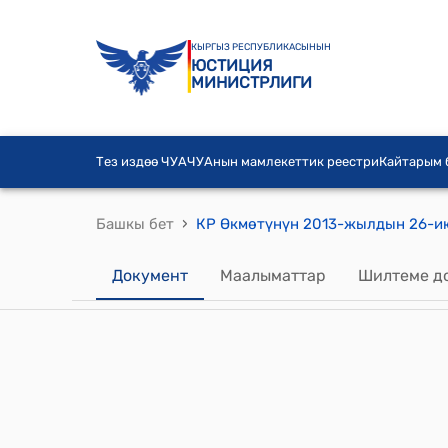
КЫРГЫЗ РЕСПУБЛИКАСЫНЫН
ЮСТИЦИЯ
МИНИСТРЛИГИ
Тез издөө ЧУА
ЧУАнын мамлекеттик реестри
Кайтарым
›
Башкы бет
Документ
Маалыматтар
Шилтеме д