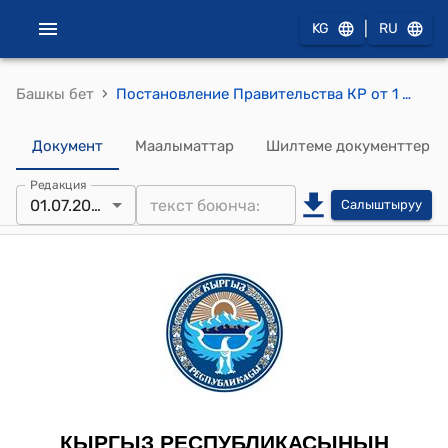
|
KG
RU
›
Башкы бет
Постановление Правительства КР от 1 июля 2013 года № 390 "Об утверждении Положения о регистрационных испытаниях и государственной регистрации пестицидов и агрохимикатов в Кыргызской Республике "
Документ
Маалыматтар
Шилтеме документтер
Редакция
01.07.2013
Салыштыруу