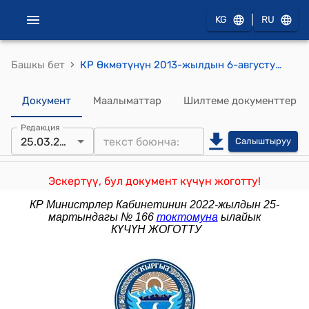
|
KG
RU
›
Башкы бет
КР Өкмөтүнүн 2013-жылдын 6-августундагы № 454 "Кыргыз Республикасынын айрым мыйзам актыларына өзгөртүүлөрдү жана толуктоо киргизүү жөнүндө" Кыргыз Республикасынын Мыйзамынын долбоору тууралуу" токтому
Документ
Маалыматтар
Шилтеме документтер
Редакция
25.03.2022
Салыштыруу
Эскертүү, бул документ күчүн жоготту!