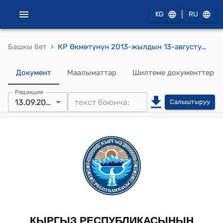
|
KG
RU
›
Башкы бет
КР Өкмөтүнүн 2013-жылдын 13-августу № 458 " Токой фондунун участоктору токой чарбасын жүргүзүүгө байланышпаган максаттарга пайдаланылган учурларда токой чарба өндүрүшүнүн зыяндарынын жана жоготууларынын ордун толтурууда токой жерлеринин нарктык баасын (ченемдик баасын) аныктоо тартибин бекитүү жөнүндө" токтому
Документ
Маалыматтар
Шилтеме документтер
Редакция
13.09.2023
Салыштыруу