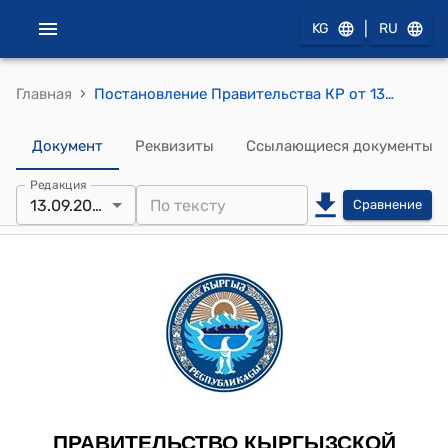
|
KG
RU
›
Главная
Постановление Правительства КР от 13 августа 2013 года № 458 "Об утверждении Порядка определения стоимостной оценки (нормативной цены) лесных земель при возмещении убытков и потерь лесохозяйственного производства в случаях использования участков лесного фонда в целях, не связанных с ведением" лесного хозяйства"
Документ
Реквизиты
Ссылающиеся документы
Редакция
13.09.2023
Сравнение