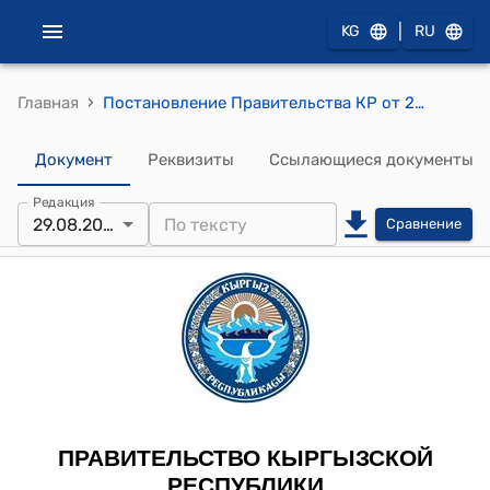
|
KG
RU
›
Главная
Постановление Правительства КР от 29 августа 2013 года № 471 "О внесении изменений в постановление Правительства Кыргызской Республики "О реализации постановления Жогорку Кенеша Кыргызской Республики "Об итогах работы Государственной комиссии по проверке и изучению соблюдения ЗАО "Кумтор Оперейтинг Компани" норм и требований по рациональному использованию природных ресурсов, охране окружающей среды, безопасности производственных процессов и социальной защите населения" от 21 февраля 2013 года № 2805-V" от 12 марта 2013 года № 127"
Документ
Реквизиты
Ссылающиеся документы
Редакция
29.08.2013
Сравнение