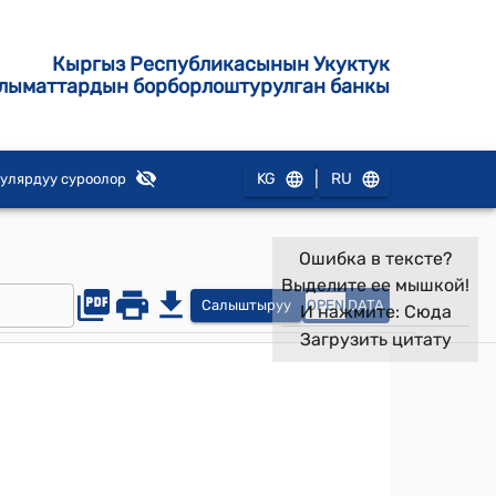
Кыргыз Республикасынын Укуктук
лыматтардын борборлоштурулган банкы
|
KG
RU
улярдуу суроолор
Ошибка в тексте?
Выделите ее мышкой!
Салыштыруу
OPEN
DATA
И нажмите:
Сюда
Загрузить цитату