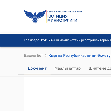
КЫРГЫЗ РЕСПУБЛИКАСЫНЫН
ЮСТИЦИЯ
МИНИСТРЛИГИ
Тез издөө ЧУА
ЧУАнын мамлекеттик реестри
Кайтарым
›
Башкы бет
Документ
Маалыматтар
Шилтеме д