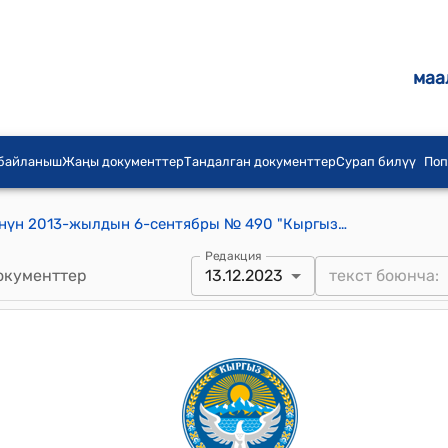
маа
 байланыш
Жаңы документтер
Тандалган документтер
Сурап билүү
Поп
Кыргыз Республикасынын Өкмөтүнүн 2013-жылдын 6-сентябры № 490 "Кыргыз Республикасынын Өкмөтүнүн айрым чечимдерине толуктоолорду жана өзгөртүүлөрдү киргизүү жөнүндө" токтому
Редакция
окументтер
13.12.2023