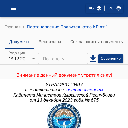
|
KG
RU
›
Главная
Постановление Правительства КР от 18 сентября 2013 года № 516 "О мерах по реализации Государственной программы по обеспечению безопасности и социально-экономическому развитию отдельных приграничных территорий Кыргызской Республики, имеющих особый статус"
Документ
Реквизиты
Ссылающиеся документы
Редакция
13.12.2023
Сравнение
Внимание данный документ утратил силу!