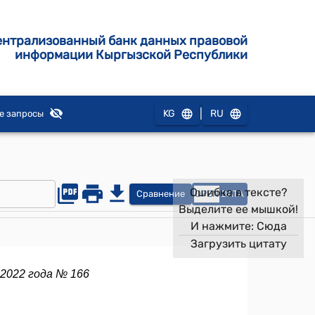
ентрализованный банк данных правовой
информации Кыргызской Республики
|
KG
RU
е запросы
Ошибка в тексте?
Сравнение
OPEN
DATA
Выделите ее мышкой!
И нажмите:
Сюда
Загрузить цитату