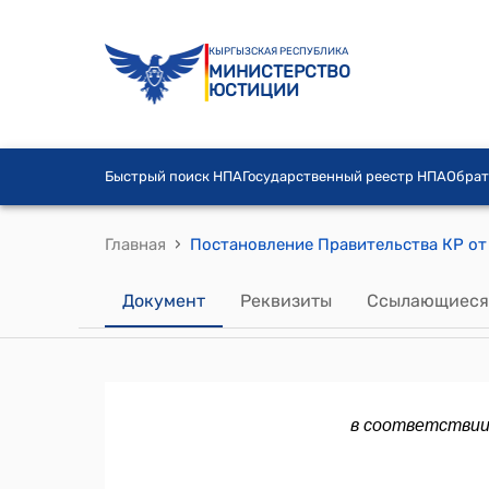
КЫРГЫЗСКАЯ РЕСПУБЛИКА
МИНИСТЕРСТВО
ЮСТИЦИИ
Быстрый поиск НПА
Государственный реестр НПА
Обрат
›
Главная
Документ
Реквизиты
Ссылающиеся