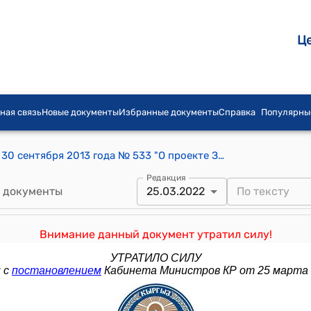
Ц
ная связь
Новые документы
Избранные документы
Справка
Популярны
Постановление Правительства КР от 30 сентября 2013 года № 533 "О проекте Закона «О внесении изменений и дополнений в Закон Кыргызской Республики "О порядке и условиях содержания под стражей лиц, задержанных по подозрению и обвинению в совершении преступлений"
Редакция
 документы
25.03.2022
Внимание данный документ утратил силу!