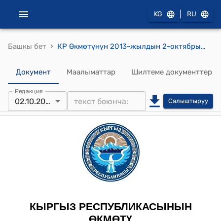
|
KG
RU
›
Башкы бет
КР Өкмөтүнүн 2013-жылдын 2-октябрындагы № 548 "Суу пайдалануучулар ассоциациялары жана ичүүчү сууну керектөөчүлөрдүн айылдык коомдук бирикмелери алган мамлекеттик заёмдук каражаттарды кайтаруу менен байланышкан көйгөйлөрдү чечүү боюнча чаралар жөнүндө" токтому
Документ
Маалыматтар
Шилтеме документтер
Редакция
02.10.2013
Салыштыруу