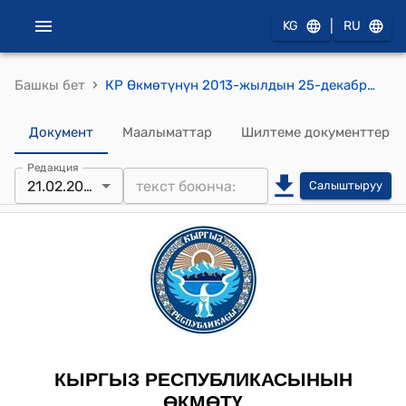
|
KG
RU
›
Башкы бет
КР Өкмөтүнүн 2013-жылдын 25-декабрындагы № 705 "Кыргыз Республикасынын Тышкы иштер министрлигинин Кыргызстандын түштүгү боюнча ыйгарым укуктуу өкүлчүлүгү жөнүндө жобону бекитүү тууралуу" токтому
Документ
Маалыматтар
Шилтеме документтер
Редакция
21.02.2019
Салыштыруу