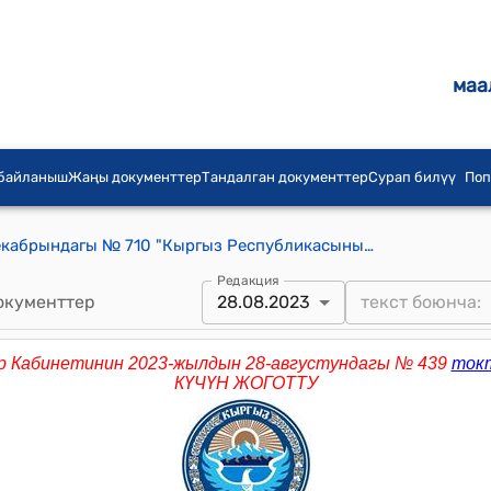
маа
 байланыш
Жаңы документтер
Тандалган документтер
Сурап билүү
Поп
КР Өкмөтүнүн 2013-жылдын 27-декабрындагы № 710 "Кыргыз Республикасынын Маданият, маалымат жана туризм министрлигинин алдындагы Китеп басып чыгарууну жана таркатуу тутумун өнүктүрүү боюнча “Кыргыз китеп” мамлекеттик ишканасын түзүү жөнүндө" токтому
Редакция
окументтер
28.08.2023