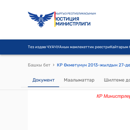
КЫРГЫЗ РЕСПУБЛИКАСЫНЫН
ЮСТИЦИЯ
МИНИСТРЛИГИ
Тез издөө ЧУА
ЧУАнын мамлекеттик реестри
Кайтарым
›
Башкы бет
Документ
Маалыматтар
Шилтеме д