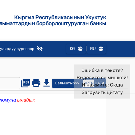
Кыргыз Республикасынын Укуктук
лыматтардын борборлоштурулган банкы
|
KG
RU
улярдуу суроолор
Ошибка в тексте?
Выделите ее мышкой!
Салыштыруу
OPEN
DATA
И нажмите:
Сюда
Загрузить цитату