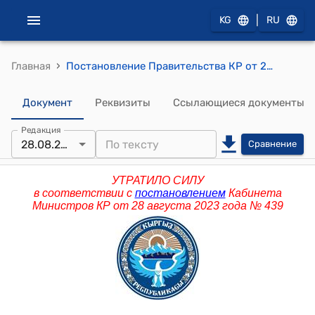
|
KG
RU
›
Главная
Постановление Правительства КР от 27 декабря 2013 года № 710 "О создании государственного предприятия по развитию книгоиздания и системы распространения «Кыргыз китеп» при Министерстве культуры, информации и туризма Кыргызской Республики"
Документ
Реквизиты
Ссылающиеся документы
Редакция
28.08.2023
Сравнение