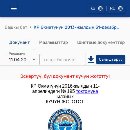
|
KG
RU
›
Башкы бет
КР Өкмөтүнүн 2013-жылдын 31-декабрындагы № 732 "Кыргыз Республикасынын Өкмөтүнүн 2001-жылдын 25-апрелиндеги № 192 "Түстүү жана кара металлдардын сыныктарын жана калдыктарын чогултуунун, сатып алуунун, кайра иштетүүнүн жана сатуунун тартиби жөнүндө убактылуу жобону бекитүү тууралуу" токтомуна өзгөртүү киргизүү жөнүндө" токтому
Документ
Маалыматтар
Шилтеме документтер
Редакция
11.04.2016
Салыштыруу
Эскертүү, бул документ күчүн жоготту!