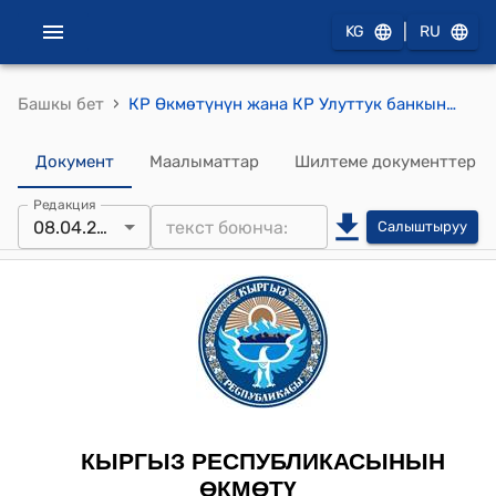
|
KG
RU
›
Башкы бет
КР Өкмөтүнүн жана КР Улуттук банкынын 2011-жылдын 25-апрелиндеги №189/11/4 "Кыргыз Республикасында накталай эмес төлөмдөрдүн жана эсептешүүлөрдүн үлүшүн көбөйтүү боюнча Ведомстволор аралык комиссия түзүү тууралуу" токтому
Документ
Маалыматтар
Шилтеме документтер
Редакция
08.04.2022
Салыштыруу