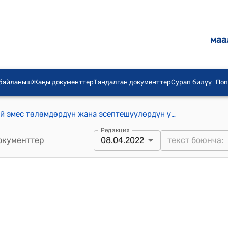
маа
 байланыш
Жаңы документтер
Тандалган документтер
Сурап билүү
Поп
Кыргыз Республикасында накталай эмес төлөмдөрдүн жана эсептешүүлөрдүн үлүшүн көбөйтүү боюнча Ведомстволор аралык комиссия тууралуу" ЖОБОсу
Редакция
окументтер
08.04.2022