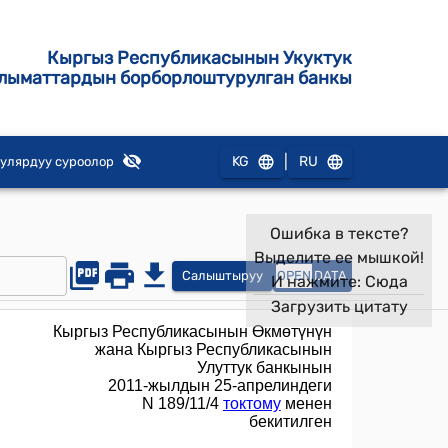
Кыргыз Республикасынын Укуктук
лыматтардын борборлоштурулган банкы
|
KG
RU
улярдуу суроолор
Ошибка в тексте?
Выделите ее мышкой!
Салыштыруу
OPEN
DATA
И нажмите:
Сюда
Загрузить цитату