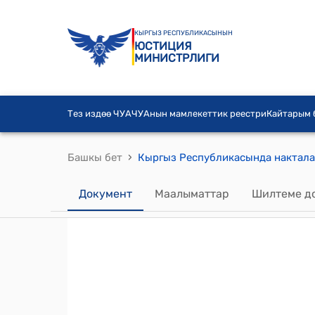
КЫРГЫЗ РЕСПУБЛИКАСЫНЫН
ЮСТИЦИЯ
МИНИСТРЛИГИ
Тез издөө ЧУА
ЧУАнын мамлекеттик реестри
Кайтарым
›
Башкы бет
Документ
Маалыматтар
Шилтеме д