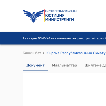
КЫРГЫЗ РЕСПУБЛИКАСЫНЫН
ЮСТИЦИЯ
МИНИСТРЛИГИ
Тез издөө ЧУА
ЧУАнын мамлекеттик реестри
Кайтарым
›
Башкы бет
Документ
Маалыматтар
Шилтеме д