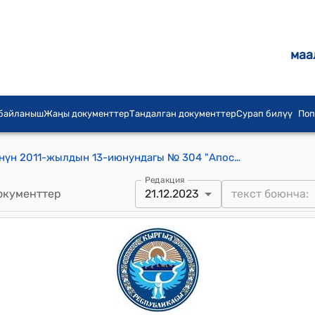
маа
 байланыш
Жаңы документтер
Тандалган документтер
Сурап билүү
Поп
Кыргыз Республикасынын Өкмөтүнүн 2011-жылдын 13-июнундагы № 304 "Апостиль коюу үчүн жыйымдардын өлчөмү жөнүндө" токтому
Редакция
окументтер
21.12.2023