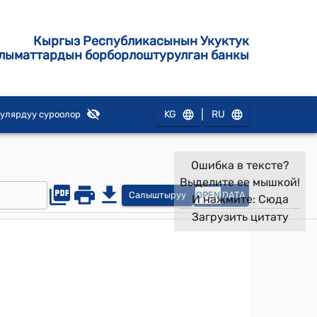
Кыргыз Республикасынын Укуктук
лыматтардын борборлоштурулган банкы
|
KG
RU
улярдуу суроолор
Ошибка в тексте?
Выделите ее мышкой!
Салыштыруу
OPEN
DATA
И нажмите:
Сюда
Загрузить цитату