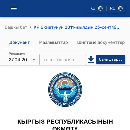
|
KG
RU
›
Башкы бет
КР Өкмөтүнүн 2011-жылдын 23-сентябрындагы №569 "МИР» Мамлекеттер аралык телерадиокомпаниясынын улуттук филиалынын кызматчыларынын эмгегине акы төлөө шарттары жөнүндө" токтому
Документ
Маалыматтар
Шилтеме документтер
Редакция
27.04.2026
Салыштыруу