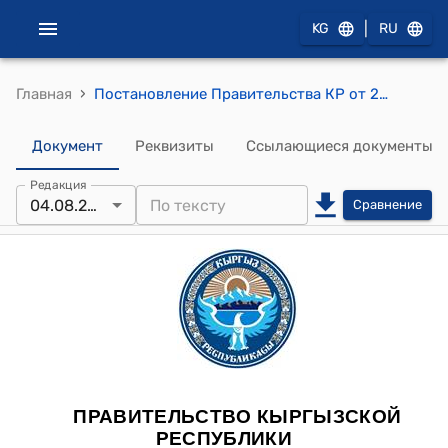
|
KG
RU
›
Главная
Постановление Правительства КР от 20 октября 2011 года № 654 "О дополнительных мерах по противодействию незаконному обороту наркотических средств, психотропных веществ и прекурсоров"
Документ
Реквизиты
Ссылающиеся документы
Редакция
04.08.2023
Сравнение