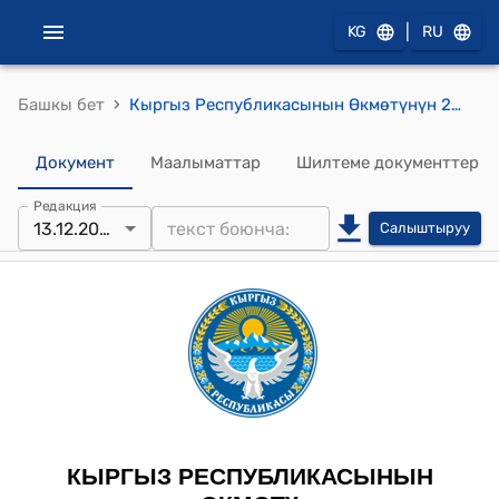
|
KG
RU
›
Башкы бет
Кыргыз Республикасынын Өкмөтүнүн 2011-жылдын 6-октябрындагы № 622 "Ч.Т.Айтматов атындагы Кыргыз Республикасынын мамлекеттик жаштар сыйлыгын уюштуруу жөнүндө" Кыргыз Республикасынын Өкмөтүнүн 2000-жылдын 23-августундагы № 514 токтомуна өзгөртүүлөр киргизүү тууралуу" токтому
Документ
Маалыматтар
Шилтеме документтер
Редакция
13.12.2023
Салыштыруу