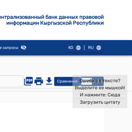
ентрализованный банк данных правовой
информации Кыргызской Республики
|
KG
RU
е запросы
Ошибка в тексте?
Сравнение
OPEN
DATA
Выделите ее мышкой!
И нажмите:
Сюда
Загрузить цитату