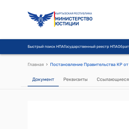
КЫРГЫЗСКАЯ РЕСПУБЛИКА
МИНИСТЕРСТВО
ЮСТИЦИИ
Быстрый поиск НПА
Государственный реестр НПА
Обрат
›
Главная
Документ
Реквизиты
Ссылающиеся