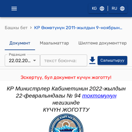
|
KG
RU
›
Башкы бет
КР Өкмөтүнүн 2011-жылдын 9-ноябрындагы № 706 "Кыргыз Республикасынын Өкмөтүнүн 2008-жылдын 30-декабрындагы № 735 "Кыргыз Республикасынын Салык кодексинин 98, 242, 255, 257, 258, 280, 281, 287 жана 295-беренелеринин жана "Кыргыз Республикасынын Салык кодексинин күчүнө кириши тууралуу" Кыргыз Республикасынын Мыйзамынын 11-беренесинин талаптарын ишке ашыруу боюнча иш-чаралар жөнүндө" токтомуна өзгөртүүлөрдү жана толуктоолорду киргизүү тууралуу" токтому
Документ
Маалыматтар
Шилтеме документтер
Редакция
22.02.2022
Салыштыруу
Эскертүү, бул документ күчүн жоготту!