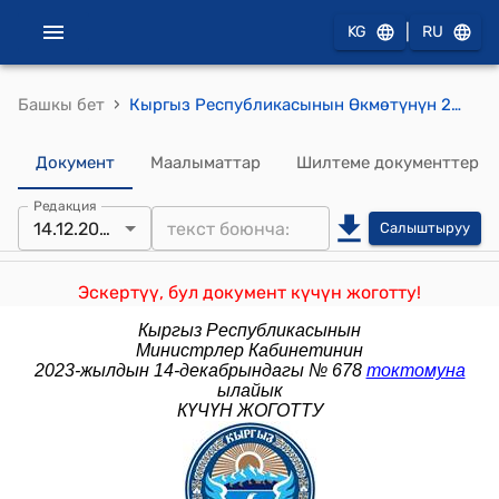
|
KG
RU
›
Башкы бет
Кыргыз Республикасынын Өкмөтүнүн 2014-жылдын 20-январындагы № 33 "Кыргыз Республикасынын Өкмөтүнүн 2001-жылдын 31-майындагы № 260 "Иштин айрым түрлөрүн лицензиялоо жөнүндө" токтомуна өзгөртүүлөрдү жана толуктоо киргизүү тууралуу" токтому
Документ
Маалыматтар
Шилтеме документтер
Редакция
14.12.2023
Салыштыруу
Эскертүү, бул документ күчүн жоготту!