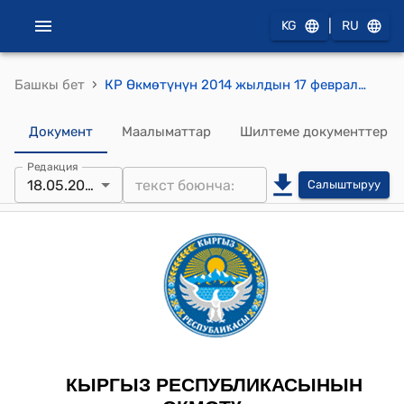
|
KG
RU
›
Башкы бет
КР Өкмөтүнүн 2014 жылдын 17 февралындагы № 99 "Кыргыз Республикасынын Стратегиялык объектилеринин тизмегин бекитүү жөнүндө" токтому
Документ
Маалыматтар
Шилтеме документтер
Редакция
18.05.2026
Салыштыруу