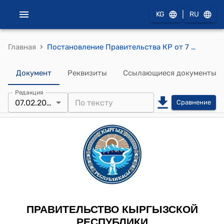
|
KG
RU
›
Главная
Постановление Правительства КР от 7 февраля 2014 года № 77 "О внесении изменений в постановление Правительства Кыргызской Республики "О формировании уставного капитала закрытого акционерного общества "Камбаратинская гидроэлектростанция-1" для реализации проекта строительства и эксплуатации Камбаратинской гидроэлектростанции-1" от 8 февраля 2013 года № 56"
Документ
Реквизиты
Ссылающиеся документы
Редакция
07.02.2014
Сравнение