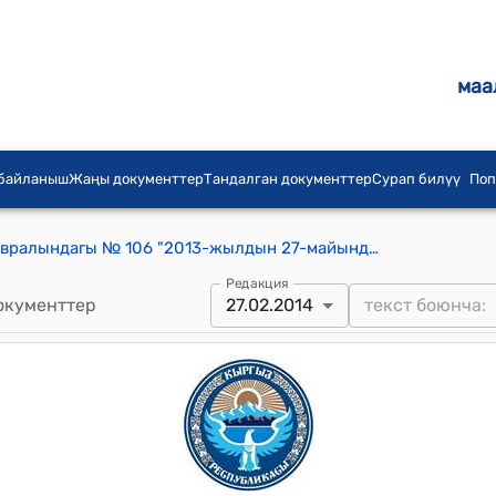
маа
 байланыш
Жаңы документтер
Тандалган документтер
Сурап билүү
Поп
КР Өкмөтүнүн 2014-иылдын 27-февралындагы № 106 "2013-жылдын 27-майында Бишкек шаарында кол коюлган, Кыргыз Республикасынын Өкмөтү менен Тажикстан Республикасынын Өкмөтүнүн ортосундагы Жарандык коргонуу (сактануу), өзгөчө кырдаалдардын алдын алуу жана кесепеттерин жоюу тармагында кызматташуу жөнүндө макулдашууну ратификациялоо тууралуу" Кыргыз Республикасынын Мыйзам долбоору жөнүндө" токтому
Редакция
окументтер
27.02.2014