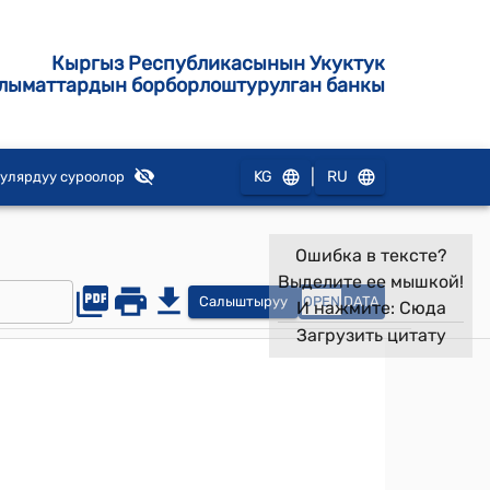
Кыргыз Республикасынын Укуктук
лыматтардын борборлоштурулган банкы
|
KG
RU
улярдуу суроолор
Ошибка в тексте?
Выделите ее мышкой!
Салыштыруу
OPEN
DATA
И нажмите:
Сюда
Загрузить цитату