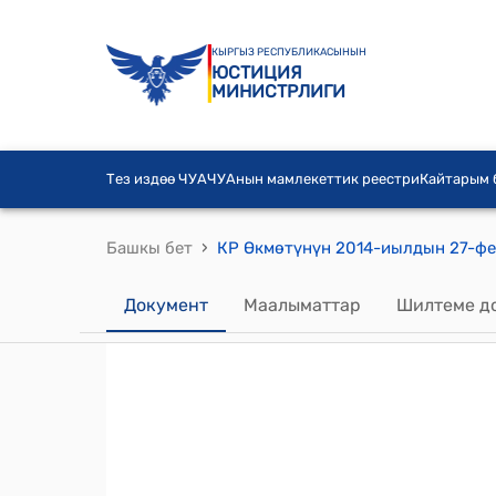
КЫРГЫЗ РЕСПУБЛИКАСЫНЫН
ЮСТИЦИЯ
МИНИСТРЛИГИ
Тез издөө ЧУА
ЧУАнын мамлекеттик реестри
Кайтарым
›
Башкы бет
Документ
Маалыматтар
Шилтеме д