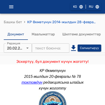
|
KG
RU
›
Башкы бет
КР Өкмөтүнүн 2014-жылдын 28-февралындагы № 110 "2013-2017-жылдарга Кыргыз Республикасын туруктуу өнүктүрүүгө өткөрүү боюнча программаны ишке ашырууга карата 2014-жылга чаралар жөнүндө" токтому
Документ
Маалыматтар
Шилтеме документтер
Редакция
20.02.2015
Салыштыруу
Эскертүү, бул документ күчүн жоготту!