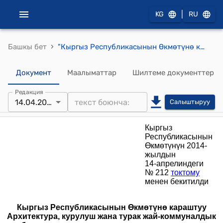
|
KG
RU
›
Башкы бет
"Кыргыз Республикасынын Өкмөтүнө караштуу Архитектура, курулуш жана турак жай-коммуналдык чарба мамлекеттик агентигинин ведомстволук жана аймактык мекемелери менен төлөмдүк негизде ишке ашырылуучу иштердин тизмеги" (Кыргыз Республикасынын Өкмөтүнүн 2014-жылдын 14-апрелиндеги № 212 токтому менен бекитилди)
Документ
Маалыматтар
Шилтеме документтер
Редакция
14.04.2014
Салыштыруу