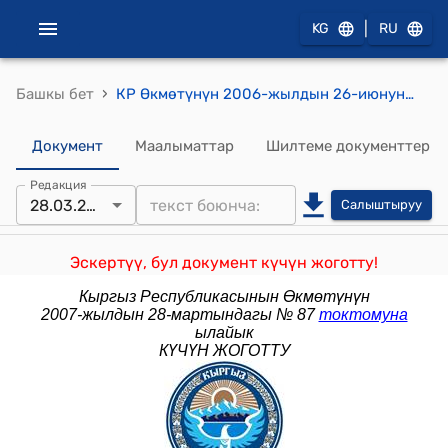
|
KG
RU
›
Башкы бет
КР Өкмөтүнүн 2006-жылдын 26-июнундагы № 459 "Кыргыз Республикасынын Өкмөтүнүн 2005-жылдын 25-апрелиндеги № 164 "Кыргыз Республикасынын Өкмөтүнө караштуу Мамлекеттик салык инспекциясынын маселелери" деген токтому менен бекитилген Кыргыз Республикасынын Өкмөтүнө караштуу Мамлекеттик салык инспекциясы жөнүндө жобого толуктоо киргизүү жөнүндө" токтому
Документ
Маалыматтар
Шилтеме документтер
Редакция
28.03.2007
Салыштыруу
Эскертүү, бул документ күчүн жоготту!