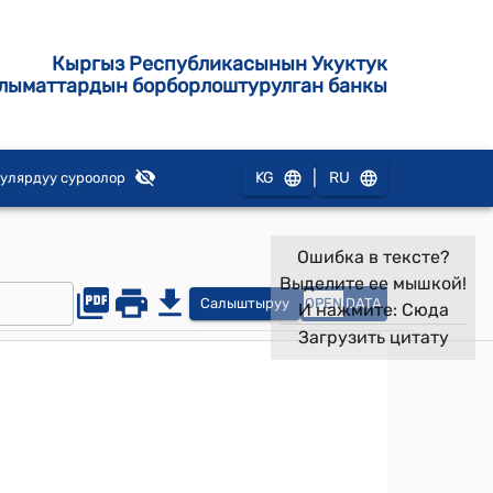
Кыргыз Республикасынын Укуктук
лыматтардын борборлоштурулган банкы
|
KG
RU
улярдуу суроолор
Ошибка в тексте?
Выделите ее мышкой!
Салыштыруу
OPEN
DATA
И нажмите:
Сюда
Загрузить цитату