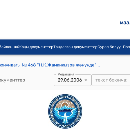
маа
 байланыш
Жаңы документтер
Тандалган документтер
Сурап билүү
Поп
КР Өкмөтүнүн 2006-жылдын 29-июнундагы № 468 "Н.К.Жаманкызов жөнүндө" токтому
Редакция
окументтер
29.06.2006