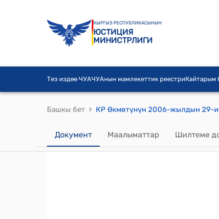
КЫРГЫЗ РЕСПУБЛИКАСЫНЫН
ЮСТИЦИЯ
МИНИСТРЛИГИ
Тез издөө ЧУА
ЧУАнын мамлекеттик реестри
Кайтарым
›
Башкы бет
Документ
Маалыматтар
Шилтеме д