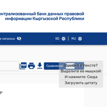
ентрализованный банк данных правовой
информации Кыргызской Республики
|
KG
RU
е запросы
Ошибка в тексте?
Сравнение
OPEN
DATA
Выделите ее мышкой!
И нажмите:
Сюда
Загрузить цитату