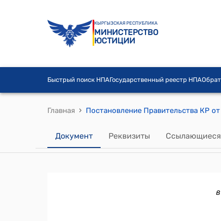
КЫРГЫЗСКАЯ РЕСПУБЛИКА
МИНИСТЕРСТВО
ЮСТИЦИИ
Быстрый поиск НПА
Государственный реестр НПА
Обрат
›
Главная
Документ
Реквизиты
Ссылающиеся