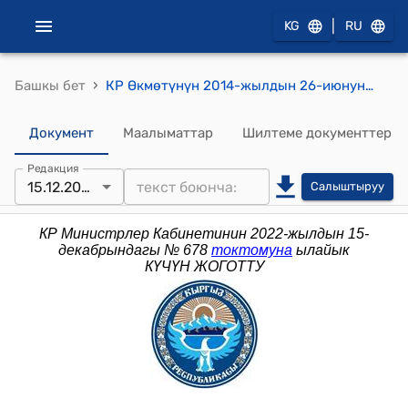
|
KG
RU
›
Башкы бет
КР Өкмөтүнүн 2014-жылдын 26-июнундагы № 352 "Кыргыз Республикасынын Өкмөтүнө караштуу Коомдук саламаттык сактоо боюнча координациялык кеңеш жөнүндө" токтому
Документ
Маалыматтар
Шилтеме документтер
Редакция
15.12.2022
Салыштыруу