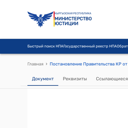
КЫРГЫЗСКАЯ РЕСПУБЛИКА
МИНИСТЕРСТВО
ЮСТИЦИИ
Быстрый поиск НПА
Государственный реестр НПА
Обрат
›
Главная
Документ
Реквизиты
Ссылающиеся