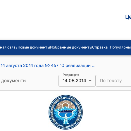
Ц
ная связь
Новые документы
Избранные документы
Справка
Популярны
Постановление Правительства КР от 14 августа 2014 года № 467 "О реализации Соглашения о предоставлении инвестиционного кредита из средств Антикризисного фонда Евразийского экономического сообщества между Кыргызской Республикой и Евразийским банком развития, подписанного 20 марта 2014 года в городе Бишкек"
Редакция
 документы
14.08.2014