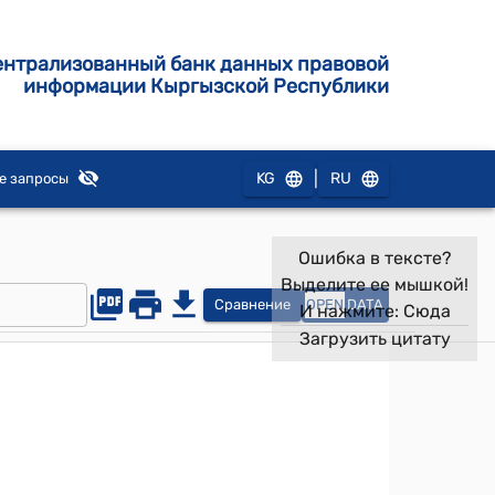
ентрализованный банк данных правовой
информации Кыргызской Республики
|
KG
RU
е запросы
Ошибка в тексте?
Выделите ее мышкой!
Сравнение
OPEN
DATA
И нажмите:
Сюда
Загрузить цитату