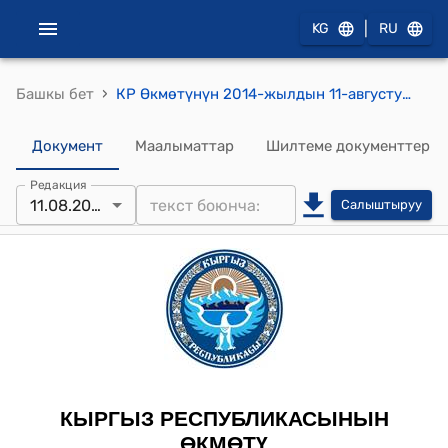
|
KG
RU
›
Башкы бет
КР Өкмөтүнүн 2014-жылдын 11-августундагы № 463 "Электрондук кайрылуулар интернет-порталы аркылуу келип түшкөн электрондук кайрылууларды кароо тартиби жөнүндө жобону бекитүү тууралуу" токтому
Документ
Маалыматтар
Шилтеме документтер
Редакция
11.08.2014
Салыштыруу