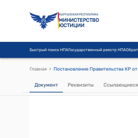
КЫРГЫЗСКАЯ РЕСПУБЛИКА
МИНИСТЕРСТВО
ЮСТИЦИИ
Быстрый поиск НПА
Государственный реестр НПА
Обрат
›
Главная
Документ
Реквизиты
Ссылающиеся