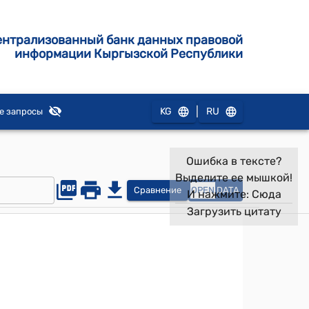
ентрализованный банк данных правовой
информации Кыргызской Республики
|
KG
RU
е запросы
Ошибка в тексте?
Выделите ее мышкой!
Сравнение
OPEN
DATA
И нажмите:
Сюда
Загрузить цитату