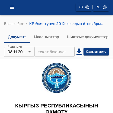
|
KG
RU
›
Башкы бет
КР Өкмөтүнүн 2012-жылдын 6-ноябрындагы № 767 (Кыргыз Республикасынын Өкмөтүнүн бул токтому кызматтык пайдалануу документи болуп саналат) токтому
Документ
Маалыматтар
Шилтеме документтер
Редакция
06.11.2012
Салыштыруу